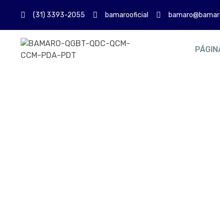
(31) 3393-2055
bamarooficial
bamaro@bamaro
PÁGINA